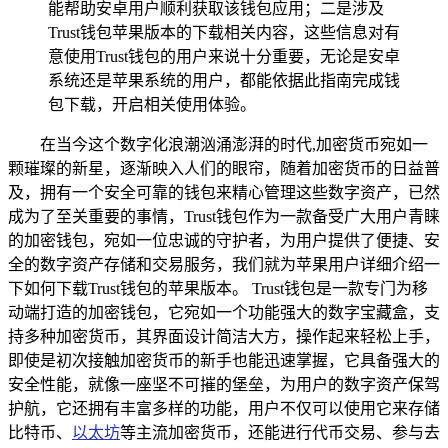
能帮助安卓用户顺利获取该钱包应用；二是涉及
Trust钱包苹果版本的下载相关内容，这些信息对有
意使用Trust钱包的用户来说十分重要，无论是安卓
系统还是苹果系统的用户，都能依据此指南完成钱
包下载，开启相关使用体验。
在当今这个数字化浪潮汹涌澎湃的时代,加密货币宛如一
颗璀璨的新星，逐渐映入人们的眼帘，随着加密货币的日益普
及，拥有一个安全可靠的钱包来精心管理这些数字资产，已然
成为了至关重要的事情，Trust钱包作为一款备受广大用户青睐
的加密钱包，宛如一位忠诚的守护者，为用户提供了便捷、安
全的数字资产存储和交易服务，我们就为苹果用户详细介绍一
下如何下载Trust钱包的苹果版本。 Trust钱包是一款专门为移
动端打造的加密钱包，它宛如一个功能强大的数字宝藏盒，支
持多种加密货币，其界面设计简洁大方，操作起来轻松上手，
即使是初次接触加密货币的新手也能迅速掌握，它具备强大的
安全性能，就像一座坚不可摧的堡垒，为用户的数字资产保驾
护航，它还拥有丰富多样的功能，用户不仅可以使用它来存储
比特币、
以太坊
等主流加密货币，还能进行代币交易、参与去