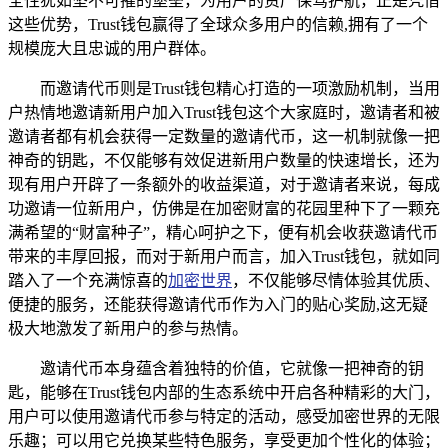
全性犹如坚不可摧的堡垒，为用户的资产保驾护航，正是凭借
这些优势，Trust钱包赢得了全球众多用户的信赖,拥有了一个
规模庞大且忠诚的用户群体。
而邀请代币则是Trust钱包精心打造的一项激励机制，当用
户热情地邀请新用户加入Trust钱包这个大家庭时，邀请者和被
邀请者都有机会获得一定数量的邀请代币，这一机制就像一把
神奇的钥匙，不仅能够有效促进新用户数量的快速增长，还为
现有用户开辟了一条额外的收益渠道，对于邀请者来说，每成
功邀请一位新用户，仿佛是在加密财富的花园里种下了一颗充
满希望的“财富种子”，精心呵护之下，便有机会收获邀请代币
带来的丰厚回报，而对于新用户而言，加入Trust钱包，就如同
踏入了一个充满惊喜的
加密世界
，不仅能够尽情体验其优质、
便捷的服务，还能获得邀请代币作为入门的贴心奖励,这无疑
极大地激发了新用户的参与热情。
邀请代币本身蕴含着独特的价值，它就像一把神奇的钥
匙，能够在Trust钱包内部的生态系统中开启各种精彩的大门，
用户可以使用邀请代币参与特定的活动，感受加密世界的无限
乐趣；可以用它兑换某些特色服务，享受更加个性化的体验；