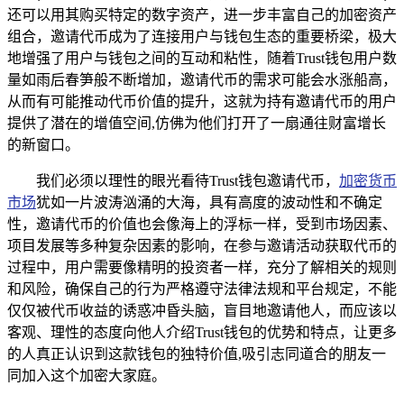
还可以用其购买特定的数字资产，进一步丰富自己的加密资产
组合，邀请代币成为了连接用户与钱包生态的重要桥梁，极大
地增强了用户与钱包之间的互动和粘性，随着Trust钱包用户数
量如雨后春笋般不断增加，邀请代币的需求可能会水涨船高，
从而有可能推动代币价值的提升，这就为持有邀请代币的用户
提供了潜在的增值空间,仿佛为他们打开了一扇通往财富增长
的新窗口。
我们必须以理性的眼光看待Trust钱包邀请代币，
加密货币
市场
犹如一片波涛汹涌的大海，具有高度的波动性和不确定
性，邀请代币的价值也会像海上的浮标一样，受到市场因素、
项目发展等多种复杂因素的影响，在参与邀请活动获取代币的
过程中，用户需要像精明的投资者一样，充分了解相关的规则
和风险，确保自己的行为严格遵守法律法规和平台规定，不能
仅仅被代币收益的诱惑冲昏头脑，盲目地邀请他人，而应该以
客观、理性的态度向他人介绍Trust钱包的优势和特点，让更多
的人真正认识到这款钱包的独特价值,吸引志同道合的朋友一
同加入这个加密大家庭。