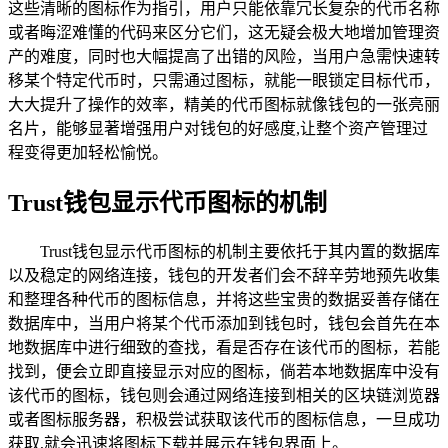
这些清晰的图标作为指引，用户只能依靠冗长复杂的代币名称
或者晦涩难懂的代码来区分它们，这无疑会极大地增加管理资
产的难度，同时也大幅提高了出错的风险，当用户急需快速转
移某个特定代币时，只需通过图标，就能一眼锁定目标代币，
大大提升了操作的效率，精美的代币图标就像钱包的一张亮丽
名片，能够显著增强用户对钱包的好感度,让整个资产管理过
程变得更加轻松愉悦。
Trust钱包显示代币图标的机制
Trust钱包显示代币图标的机制主要依托于其内置的数据库
以及稳定的网络连接，钱包的开发者们会不辞辛劳地预先收集
和整理各种代币的图标信息，并将这些宝贵的数据妥善存储在
数据库中，当用户将某个代币添加到钱包时，钱包会首先在本
地数据库中进行细致的查找，看是否存在该代币的图标，若能
找到，便会立即直接显示对应的图标，倘若本地数据库中没有
该代币的图标，钱包则会通过网络连接到相关的区块链浏览器
或者图标服务器，积极尝试获取该代币的图标信息，一旦成功
获取,就会迅速将图标下载并展示在钱包界面上。