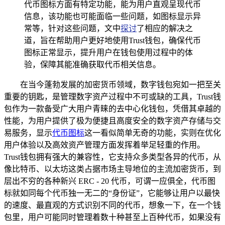
代币图标方面有特定功能，能为用户直观呈现代币
信息，该功能也可能面临一些问题，如图标显示异
常等，针对这些问题，文中
探讨
了相应的解决之
道，旨在帮助用户更好地使用Trust钱包，确保代币
图标正常显示，提升用户在钱包使用过程中的体
验，保障其能准确获取代币相关信息。
在当今蓬勃发展的加密货币领域，数字钱包宛如一把至关
重要的钥匙，是管理数字资产过程中不可或缺的工具，Trust钱
包作为一款备受广大用户青睐的去中心化钱包，凭借其卓越的
性能，为用户提供了极为便捷且高度安全的数字资产存储与交
易服务，显示
代币图标
这一看似简单无奇的功能，实则在优化
用户体验以及高效资产管理方面发挥着举足轻重的作用。
Trust钱包拥有强大的兼容性，它支持众多类型各异的代币，从
像比特币、以太坊这类占据市场主导地位的主流加密货币，到
层出不穷的各种新兴 ERC - 20 代币，可谓一应俱全，代币图
标就如同每个代币独一无二的“身份证”，它能够让用户以最快
的速度、最直观的方式识别不同的代币，想象一下，在一个钱
包里，用户可能同时管理着数十种甚至上百种代币，如果没有