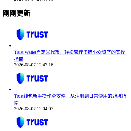
刚刚更新
Trust Wallet自定义代币，轻松管理多链小众资产的实操
指南
2026-08-07 12:47:16
Trust钱包新手操作全攻略，从注册到日常使用的避坑指
南
2026-08-07 12:04:07