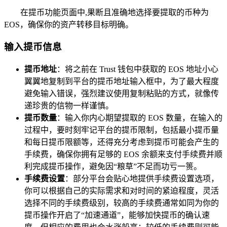
在提币功能页面中,果断且准确地选择要提取的币种为
EOS，确保你的资产转移目标明确。
输入提币信息
提币地址
：将之前在 Trust 钱包中获取的 EOS 地址小心
翼翼地复制到平台的提币地址输入框中，为了最大程度
避免输入错误，强烈建议使用复制粘贴的方式，就像传
递珍贵的信物一样谨慎。
提币数量
：输入你内心期望提取的 EOS 数量，在输入的
过程中，要时刻牢记平台的提币限制，包括最小提币量
和每日提币限额等，还得充分考虑到提币可能会产生的
手续费，确保你拥有足够的 EOS 余额来支付手续费并顺
利完成提币操作，避免因“粮草”不足而功亏一篑。
手续费设置
：部分平台会贴心地提供手续费设置选项，
你可以根据自己的实际需求和对时间的紧迫程度，灵活
选择不同的手续费级别，较高的手续费通常如同为你的
提币操作开启了“加速通道”，能够加快提币的确认速