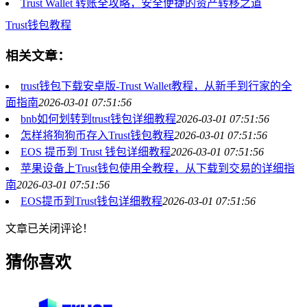
Trust Wallet 转账全攻略，安全便捷的资产转移之道
Trust钱包教程
相关文章：
trust钱包下载安卓版-Trust Wallet教程，从新手到行家的全
面指南
2026-03-01 07:51:56
bnb如何划转到trust钱包详细教程
2026-03-01 07:51:56
怎样将狗狗币存入Trust钱包教程
2026-03-01 07:51:56
EOS 提币到 Trust 钱包详细教程
2026-03-01 07:51:56
苹果设备上Trust钱包使用全教程，从下载到交易的详细指
南
2026-03-01 07:51:56
EOS提币到Trust钱包详细教程
2026-03-01 07:51:56
文章已关闭评论！
猜你喜欢