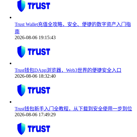
Trust Wallet充值全攻略，安全、便捷的数字资产入门指
南
2026-08-06 19:15:43
Trust钱包DApp浏览器，Web3世界的便捷安全入口
2026-08-06 18:32:40
Trust钱包新手入门全教程，从下载到安全使用一步到位
2026-08-06 17:49:29