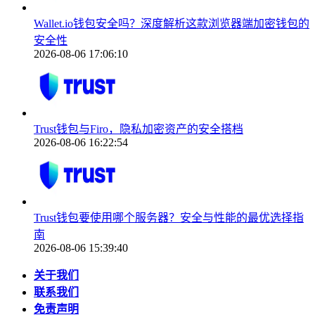
Wallet.io钱包安全吗？深度解析这款浏览器端加密钱包的
安全性
2026-08-06 17:06:10
Trust钱包与Firo，隐私加密资产的安全搭档
2026-08-06 16:22:54
Trust钱包要使用哪个服务器？安全与性能的最优选择指
南
2026-08-06 15:39:40
关于我们
联系我们
免责声明