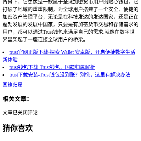
背景下，它更像是一款属于全球加密货币用户的贴心钱包，它
打破了地域的重重限制，为全球用户搭建了一个安全、便捷的
加密资产管理平台，无论是在科技发达的发达国家，还是正在
蓬勃发展的发展中国家，只要是有加密货币交易和存储需求的
用户，都可以通过Trust钱包来满足自己的需求,就像在数字世
界里架起了一座连接全球用户的桥梁。
trust官网正版下载-探索 Wallet 安卓版，开启便捷数字生活
新体验
trust钱包下载-Trust钱包，国籍归属解析
trust下载安装-Trust钱包没到账？别慌，这里有解决办法
国籍归属
相关文章：
文章已关闭评论！
猜你喜欢