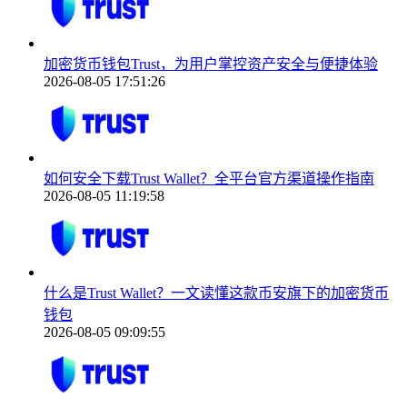
加密货币钱包Trust，为用户掌控资产安全与便捷体验
2026-08-05 17:51:26
如何安全下载Trust Wallet？全平台官方渠道操作指南
2026-08-05 11:19:58
什么是Trust Wallet？一文读懂这款币安旗下的加密货币
钱包
2026-08-05 09:09:55